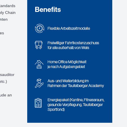
standards
ply Chain
anten
des
sauditor
tc.)
eude an