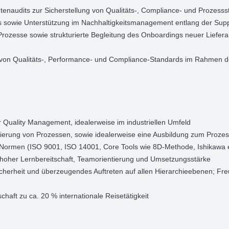
enaudits zur Sicherstellung von Qualitäts-, Compliance- und Prozess
 sowie Unterstützung im Nachhaltigkeitsmanagement entlang der Sup
rozesse sowie strukturierte Begleitung des Onboardings neuer Liefer
t von Qualitäts-, Performance- und Compliance-Standards im Rahmen 
 Quality Management, idealerweise im industriellen Umfeld
ierung von Prozessen, sowie idealerweise eine Ausbildung zum Prozes
 Normen (ISO 9001, ISO 14001, Core Tools wie 8D-Methode, Ishikawa e
it hoher Lernbereitschaft, Teamorientierung und Umsetzungsstärke
cherheit und überzeugendes Auftreten auf allen Hierarchieebenen; Fr
haft zu ca. 20 % internationale Reisetätigkeit